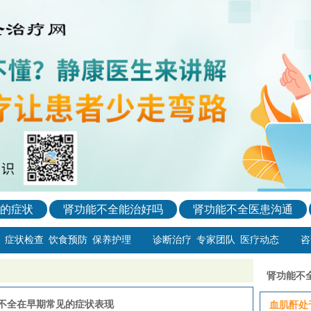
的症状
肾功能不全能治好吗
肾功能不全医患沟通
症状检查
饮食预防
保养护理
诊断治疗
专家团队
医疗动态
咨
肾功能不
不全在早期常见的症状表现
血肌酐处于