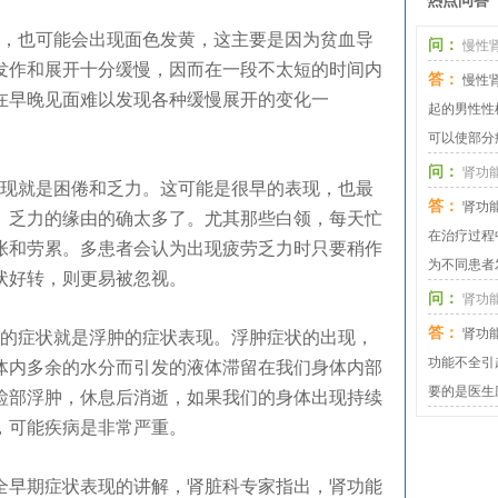
热点问答
，也可能会出现面色发黄，这主要是因为贫血导
问：
慢性
发作和展开十分缓慢，因而在一段不太短的时间内
答：
慢性
在早晚见面难以发现各种缓慢展开的变化一
起的男性性
可以使部分
问：
肾功
现就是困倦和乏力。这可能是很早的表现，也最
答：
肾功
、乏力的缘由的确太多了。尤其那些白领，每天忙
在治疗过程
张和劳累。多患者会认为出现疲劳乏力时只要稍作
为不同患者
症状好转，则更易被忽视。
问：
肾功能
答：
肾功
的症状就是浮肿的症状表现。浮肿症状的出现，
功能不全引
体内多余的水分而引发的液体滞留在我们身体内部
要的是医生
睑部浮肿，休息后消逝，如果我们的身体出现持续
，可能疾病是非常严重。
早期症状表现的讲解，肾脏科专家指出，肾功能