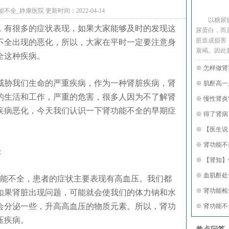
全_静康医院 更新时间：2022-04-14
以糖尿
有很多的症状表现，如果大家能够及时的发现这
尿蛋白，而
脏造成损害
不全出现的恶化，所以，大家在平时一定要注意身
衰竭。因此
全这种疾病。
※
怎样做肾
胁我们生命的严重疾病，作为一种肾脏疾病，肾
※
肌酐高一
的生活和工作，严重的危害，很多人因为不了解肾
※
慢性肾炎
疾病恶化，今天我们认识一下肾功能不全的早期症
※
得了肾病
※
【医生说
※
肾功能不
号：
※
【肾知】
※
血肌酐处于
能不全，患者的症状主要表现有高血压。我们都
※
肾功能检
如果肾脏出现问题，可能就会使我们的体力钠和水
会分泌一些，升高高血压的物质元素。所以，肾功
※
肾功能不
压疾病。