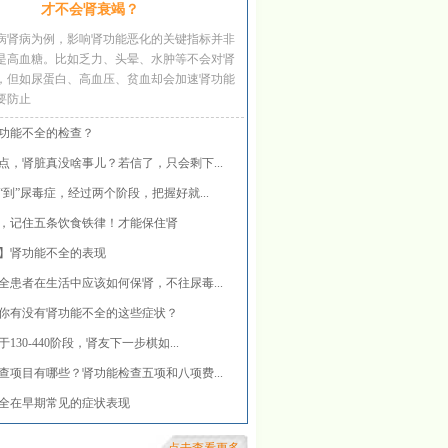
才不会肾衰竭？
病肾病为例，影响肾功能恶化的关键指标并非
是高血糖。比如乏力、头晕、水肿等不会对肾
，但如尿蛋白、高血压、贫血却会加速肾功能
要防止
功能不全的检查？
点，肾脏真没啥事儿？若信了，只会剩下...
“到”尿毒症，经过两个阶段，把握好就...
，记住五条饮食铁律！才能保住肾
】肾功能不全的表现
全患者在生活中应该如何保肾，不往尿毒...
你有没有肾功能不全的这些症状？
130-440阶段，肾友下一步棋如...
查项目有哪些？肾功能检查五项和八项费...
全在早期常见的症状表现