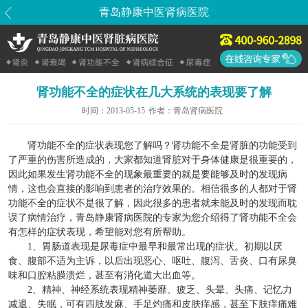
青岛静康中医肾病医院
肾功能不全的症状在几大系统的表现要了解
时间：
2013-05-15
作者：
青岛肾病医院
肾功能不全的症状
表现您了解吗？肾功能不全是肾脏的功能受到
了严重的伤害所造成的，大家都知道肾脏对于身体健康是很重要的，
因此如果发生肾功能不全的现象最重要的就是要能够及时的发现病
情，这也会直接的影响到患者的治疗效果的。相信很多的人都对于肾
功能不全的症状不是很了解，因此很多的患者就未能及时的发现而耽
误了病情治疗，青岛静康肾病医院的专家为您介绍得了肾功能不全会
有怎样的症状表现，希望能对您有所帮助。
1、胃肠道表现是尿毒症中最早和最常出现的症状。初期以厌
食、腹部不适为主诉，以后出现恶心、呕吐、腹泻、舌炎、口有尿臭
味和口腔粘膜溃烂，甚至有消化道大出血等。
2、精神、神经系统表现精神萎靡、疲乏、头晕、头痛、记忆力
减退、失眠，可有四肢发麻、手足灼痛和皮肤痒感，甚至下肢痒痛难