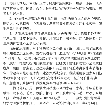
忍，须经常移动、不能休止等，晚期可出现嗜睡、烦躁、谵语、肌肉
颤动甚至抽搐、惊厥、昏迷。这些都是肾功能不全的症状的表现，患
者要引起注意。
3、心血管系统表现常有血压升高，长期的高血压会使左心室肥
厚扩大、心肌损害、心力衰竭，潴留的毒性物质会引起心肌损害，发
生尿毒症性心包炎。
4、造血系统表现贫血是尿毒症病人必有的症状。除贫血外尚有
容易出血，如皮下瘀斑、鼻衄、牙龈出血、黑便等。这也是需要引起
注意的肾功能不全的症状表现。
很多的患者由于对于肾功能不全不是很了解，因此出现了症状表
现不知道是怎么回事。曾有患者咨询：血压高180,110肌酐308,尿蛋白
2个加号，是什么病，要怎么治疗？青岛静康肾病医院的专家王铁民
答：您好！根据您提供的数据来看，已经属于慢性肾功能不全氮质血
症期，肌酐，尿素氮，这些毒素的升高是由于肾脏本身的排毒功能下
降，导致毒素堆积在体内，建议您系统治疗。我院采用的国家专利技
术-循经护肾疗法，可以有效提高肾小球率过滤，提升肾脏排毒功
能。您也可以直接拨打我院免费咨询电话 400-960-2898.
王梅（化名）是一位慢性肾功能不全的患者，患者于半年前持续
感冒出现低热、乏力、腰酸、怕冷，双下肢水肿等不适，后诊于当地
医院，查肾功示：血肌酐575umol/l,尿蛋白（+），诊为“慢性肾衰竭”,
给予行血液透析治疗，一周两次，末次透析时间为2010年4月14日。