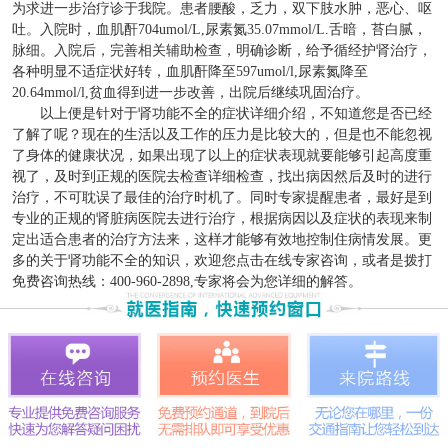
为求进一步治疗诊于我院。患者腰酸，乏力，双下肢水肿，恶心、呕
吐。入院时，血肌酐704umol/L,尿素氮35.07mmol/L.舌暗，苔白腻，
脉细。入院后，完善相关辅助检查，明确诊断，给予循经护肾治疗，
各种明显不适症状好转，血肌酐降至597umol/l,尿素氮降至
20.64mmol/l,贫血得到进一步改善，出院后继续巩固治疗。
以上便是针对于肾功能不全的症状详细介绍，不知道您是否已经
了解了呢？现在的生活以及工作的压力是比较大的，但是也不能忽视
了身体的健康状况，如果出现了以上的症状表现就要能够引起高度重
视了，及时到正规的医院去检查详细检查，找出病因然后及时的进行
治疗，不可耽误了最佳的治疗时机了。同时专家提醒患者，最好是到
专业的正规的肾脏病医院去进行治疗，根据病因以及症状的表现来制
定出适合患者的治疗方法来，这样才能够有效地控制住病情发展。更
多的关于肾功能不全的知识，欢迎您点击在线专家咨询，或者是拨打
免费咨询热线：400-960-2898,专家将会为您详细的解答。